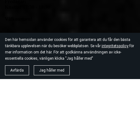
Fredagar:
Knattar 17:30 - 18:30
Välkommen!
Den här hemsidan använder cookies för att garantera att du får den bästa
tänkbara upplevelsen när du besöker webbplatsen. Se vår
integritetspolicy
för
mer information om det här. För att godkänna användningen av icke-
essentiella cookies, vänligen klicka "Jag håller med"
Knattar
Avfärda
Jag håller med
Lekfull enklare Ju - Jutsu för barn mellan 6-
9 år. En bra ingång för att lära känna sig
själv och hur man interagerar med andra på
ett roligt sätt. Detta är en härlig grupp med
stark gemenskap där vänskapsband byggs
bland både föräldrar och barn.
Varje termin avslutas med en gradering som
belönas med ett rött streck för varje
graderingstillfällen.