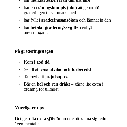
har fått
klartecken från din tränare
har en
träningskompis (uke)
att genomföra
graderingen tillsammans med
har fyllt i
graderingsansökan
och lämnat in den
har
betalat graderingsavgiften
enligt
anvisningarna
På graderingsdagen
Kom
i god tid
Se till att vara
utvilad och förberedd
Ta med ditt
ju-jutsupass
Bär en
hel och ren dräkt
– gärna lite extra i
ordning för tillfället
Ytterligare tips
Det ger ofta extra självförtroende att känna sig redo
även mentalt: