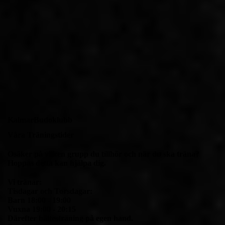
KalmarBudoklubb
Våra Träningstider
Osäker på vilken grupp du tillhör och när du ska träna?
Hoppas detta kan hjälpa dig.
Vi tränar:
Tisdagar och Torsdagar:
Barn 18:00 - 19:00
Vuxna 19:00 - 20:15
Därefter bältesträning på egen hand.